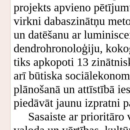
projekts apvieno pētījum
virkni dabaszinātņu meto
un datēšanu ar luminisce
dendrohronoloģiju, kokogļ
tiks apkopoti 13 zinātni
arī būtiska sociālekonom
plānošanā un attīstībā i
piedāvāt jaunu izpratni p
Sasaiste ar prioritāro v