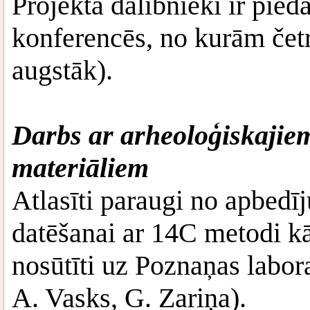
Projekta dalībnieki ir pieda
konferencēs, no kurām četrā
augstāk).
Darbs ar arheoloģiskajie
materiāliem
Atlasīti paraugi no apbedī
datēšanai ar 14C metodi kā
nosūtīti uz Poznaņas labora
A. Vasks, G. Zariņa).