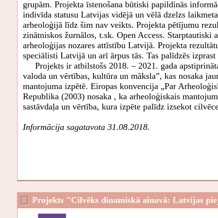
grupām. Projekta īstenošana būtiski papildinās informā
indivīda statusu Latvijas vidējā un vēlā dzelzs laikmeta
arheoloģijā līdz šim nav veikts. Projekta pētījumu rezul
zinātniskos žurnālos, t.sk. Open Access. Starptautiski
arheoloģijas nozares attīstību Latvijā. Projekta rezultāt
speciālisti Latvijā un arī ārpus tās. Tas palīdzēs izpra
Projekts ir atbilstošs 2018. – 2021. gada apstiprināta
valoda un vērtības, kultūra un māksla”, kas nosaka ja
mantojuma izpētē. Eiropas konvencija „Par Arheoloģisk
Republika (2003) nosaka , ka arheoloģiskais mantojums
sastāvdaļa un vērtība, kura izpēte palīdz izsekot cilvēce
Informācija sagatavota 31.08.2018.
Projekts "Cilvēks dinamiskā ainavā: Latvijas piej