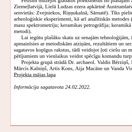
Pētīsim muzejos glabātos priekšmetus no plašajām ak
Ziemeļlatvijā, Lielā Ludzas ezera apkārtnē Austrumlatvi
senvietās: Zvejniekos, Riņņukalnā, Sārnatē). Tiks piel
arheoloģiskie eksperimenti, kā arī analītiskās metodes 
masu spektrometriju; keramikas petrogrāfija; keramikā
metodi).
Lai iegūtu plašāku skatu uz senajām tehnoloģijām, ī
apmainīsies ar metodiskām atziņām, rezultātiem un sec
sagatavos kopīgus rakstus, tādi veidojot ļoti ciešu un 
pētījumiem un vienlaikus veidot spēcīgu komandu tur
Projekta grupā strādā Dr. archaeol. Valdis Bērziņš, Dr
Mārcis Kalniņš, Artis Kons, Aija Macāne un Vanda Vi
Projekta mājas lapa
Informācija sagatavota 24.02.2022.