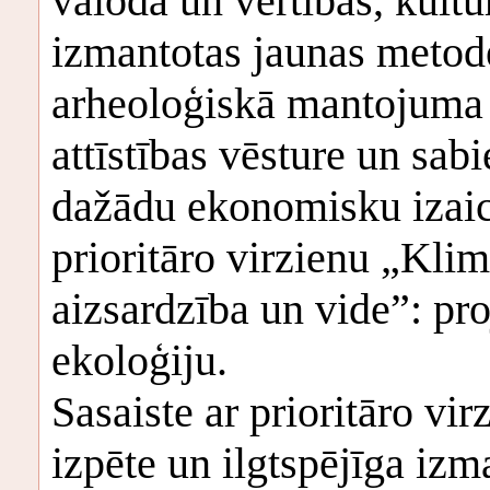
valoda un vērtības, kultū
izmantotas jaunas metode
arheoloģiskā mantojuma i
attīstības vēsture un sab
dažādu ekonomisku izaic
prioritāro virzienu „Kli
aizsardzība un vide”: pro
ekoloģiju.
Sasaiste ar prioritāro vi
izpēte un ilgtspējīga iz