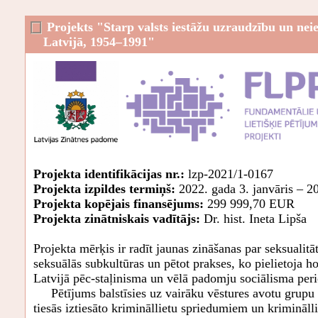
Projekts "Starp valsts iestāžu uzraudzību un ne
Latvijā, 1954–1991"
Projekta identifikācijas nr.:
lzp-2021/1-0167
Projekta izpildes termiņš:
2022. gada 3. janvāris – 2
Projekta kopējais finansējums:
299 999,70 EUR
Projekta zinātniskais vadītājs:
Dr. hist. Ineta Lipša
Projekta mērķis ir radīt jaunas zināšanas par seksualit
seksuālās subkultūras un pētot prakses, ko pielietoja h
Latvijā pēc-staļinisma un vēlā padomju sociālisma per
Pētījums balstīsies uz vairāku vēstures avotu grupu s
tiesās iztiesāto krimināllietu spriedumiem un kriminā