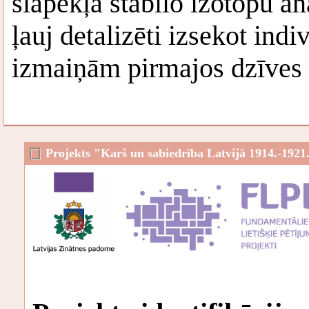
slāpekļa stabilo izotopu a
ļauj detalizēti izsekot ind
izmaiņām pirmajos dzīves
Projekts "Karš un sabiedrība Latvijā 1914.-1921