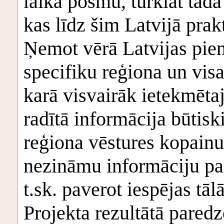
laika posmu, turklāt tādā
kas līdz šim Latvijā prakt
Ņemot vērā Latvijas pie
specifiku reģiona un vis
karā visvairāk ietekmēta
radītā informācija būtisk
reģiona vēstures kopainu,
nezināmu informāciju par
t.sk. paverot iespējas t
Projekta rezultātā paredz