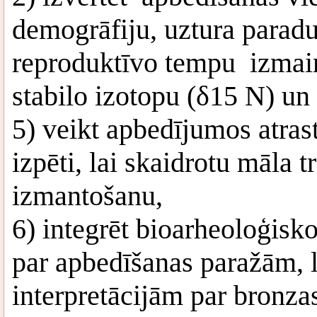
demogrāfiju, uztura paradu
reproduktīvo tempu izmai
stabilo izotopu (δ15 N) un
5) veikt apbedījumos atras
izpēti, lai skaidrotu māla t
izmantošanu,
6) integrēt bioarheoloģisk
par apbedīšanas paražām, 
interpretācijām par bronz