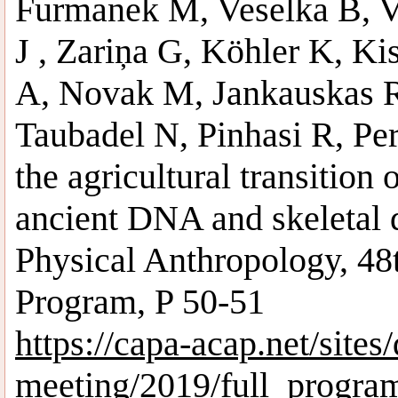
Furmanek M, Veselka B, Ve
J , Zariņa G, Köhler K, Ki
A, Novak M, Jankauskas R
Taubadel N, Pinhasi R, Per
the agricultural transition
ancient DNA and skeletal 
Physical Anthropology, 48
Program, P 50-51
https://capa-acap.net/sites/
meeting/2019/full_progra