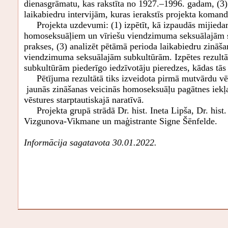
dienasgrāmatu, kas rakstīta no 1927.–1996. gadam, (3
laikabiedru intervijām, kuras ierakstīs projekta komand
Projekta uzdevumi: (1) izpētīt, kā izpaudās mijiedarb
homoseksuāļiem un vīriešu viendzimuma seksuālajām su
prakses, (3) analizēt pētāmā perioda laikabiedru zināša
viendzimuma seksuālajām subkultūrām. Izpētes rezultā
subkultūrām piederīgo iedzīvotāju pieredzes, kādas tās
Pētījuma rezultātā tiks izveidota pirmā mutvārdu vēs
jaunās zināšanas veicinās homoseksuāļu pagātnes iekļau
vēstures starptautiskajā naratīvā.
Projekta grupā strādā Dr. hist. Ineta Lipša, Dr. hist. 
Vizgunova-Vikmane un maģistrante Signe Šēnfelde.
Informācija sagatavota 30.01.2022.