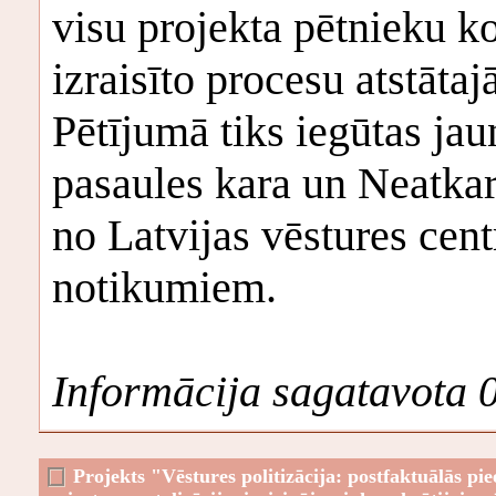
visu projekta pētnieku k
izraisīto procesu atstāta
Pētījumā tiks iegūtas ja
pasaules kara un Neatkar
no Latvijas vēstures cen
notikumiem.
Informācija sagatavota 
Projekts "
Vēstures politizācija: postfaktuālās pi