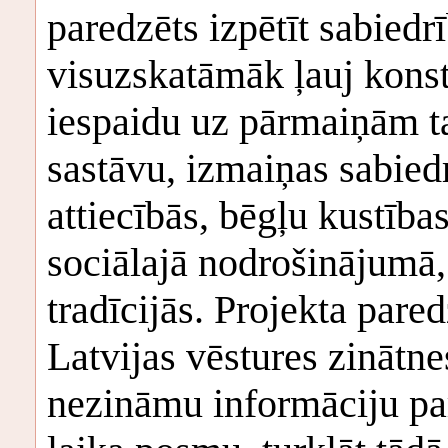
paredzēts izpētīt sabiedr
visuzskatāmāk ļauj konst
iespaidu uz pārmaiņām ta
sastāvu, izmaiņas sabied
attiecībās, bēgļu kustība
sociālajā nodrošinājumā
tradīcijās. Projekta pared
Latvijas vēstures zinātne
nezināmu informāciju par