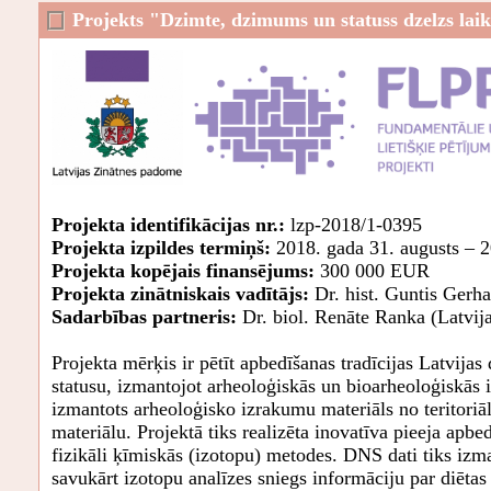
Projekts "Dzimte, dzimums un statuss dzelzs laikm
Projekta identifikācijas nr.:
lzp-2018/1-0395
Projekta izpildes termiņš:
2018. gada 31. augusts – 2
Projekta kopējais finansējums:
300 000 EUR
Projekta zinātniskais vadītājs:
Dr. hist. Guntis Gerha
Sadarbības partneris:
Dr. biol. Renāte Ranka (Latvija
Projekta mērķis ir pētīt apbedīšanas tradīcijas Latvija
statusu, izmantojot arheoloģiskās un bioarheoloģiskās 
izmantots arheoloģisko izrakumu materiāls no teritori
materiālu. Projektā tiks realizēta inovatīva pieeja apbe
fizikāli ķīmiskās (izotopu) metodes. DNS dati tiks izm
savukārt izotopu analīzes sniegs informāciju par diēt