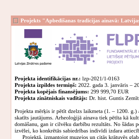
Projekts "Apbedīšanas tradīcijas ainavā: Latvijas t
Projekta identifikācijas nr.:
lzp-2021/1-0163
Projekta izpildes termiņš:
2022. gada 3. janvāris – 2
Projekta kopējais finansējums:
299 999,70 EUR
Projekta zinātniskais vadītājs:
Dr. hist. Guntis Zemīt
Projekta mērķis ir pētīt dzelzs laikmeta (1. – 1200. g.) 
skatīts jautājums. Arheoloģijā ainava tiek pētīta kā kul
domāšanu, gan ir cilvēku darbību rezultāts. No šādas pe
izvēlei, ko konkrētās sabiedrības indivīdi izdara attiec
Projektā, izmantojot muzejos un citās krātuvēs glabāt