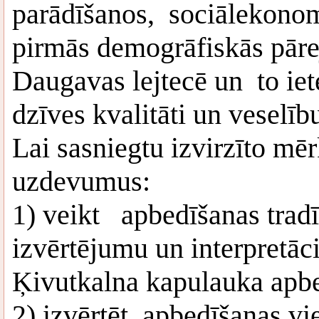
parādīšanos, sociālekono
pirmās demogrāfiskās pāre
Daugavas lejtecē un to iet
dzīves kvalitāti un veselīb
Lai sasniegtu izvirzīto mēr
uzdevumus:
1) veikt apbedīšanas trad
izvērtējumu un interpretāc
Ķivutkalna kapulauka apb
2) izvērtēt apbedīšanas vi