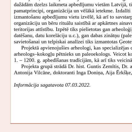
dažādām dzelzs laikmeta apbedījumu vietām Latvijā, tiks
pamatprincipi, organizācija un vēlākā ietekme. Izdalīti
izmantošanu apbedījumu vietu izvēlē, kā arī to savstarp
organizāciju un bēru rituālu saistībā ar apkārtnes aina
teritorijas attīstību. Izpētē tiks pielietotas gan arheol
datēšanu, datu korelāciju u.c.), gan dabas zinātņu (pal
savietošanai un telpiskai analīzei tiks izmantotas Ģeot
Projektā apvienojušies arheologi, kas specializējas d
arheologs–kokogļu pētnieks un paleoekologs. Veicot kop
1. – 1200. g. apbedīšanas tradīcijām, kā arī tiks veicin
Projekta grupā strādā Dr. hist. Guntis Zemītis, Dr. ar
Antonija Vilcāne, doktoranti Inga Doniņa, Aija Ērkšķe,
Informācija sagatavota 07.03.2022.