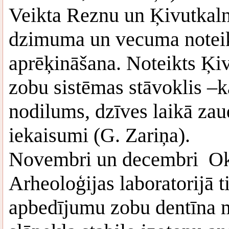
Veikta Reznu un Ķivutka
dzimuma un vecuma noteik
aprēķināšana. Noteikts Ķi
zobu sistēmas stāvoklis –
nodilums, dzīves laikā zau
iekaisumi (G. Zariņa).
Novembri un decembri Oks
Arheoloģijas laboratorijā 
apbedījumu zobu dentīna 