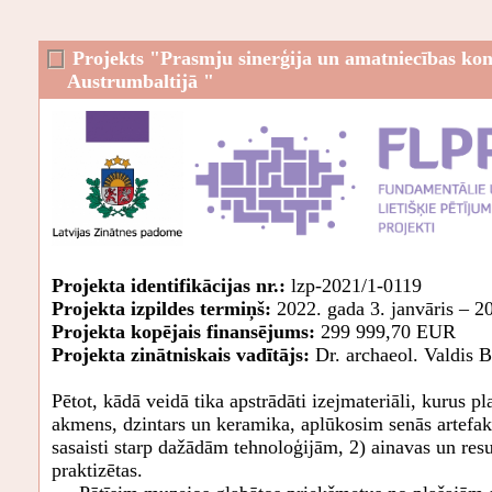
Projekts "Prasmju sinerģija un amatniecības kont
Austrumbaltijā "
Projekta identifikācijas nr.:
lzp-2021/1-0119
Projekta izpildes termiņš:
2022. gada 3. janvāris – 2
Projekta kopējais finansējums:
299 999,70 EUR
Projekta zinātniskais vadītājs:
Dr. archaeol. Valdis B
Pētot, kādā veidā tika apstrādāti izejmateriāli, kurus 
akmens, dzintars un keramika, aplūkosim senās artefakt
sasaisti starp dažādām tehnoloģijām, 2) ainavas un resu
praktizētas.