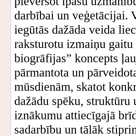
pievēršot īpašu uzmanīb
darbībai un veģetācijai. 
iegūtās dažāda veida liec
raksturotu izmaiņu gaitu
biogrāfijas” koncepts ļauj
pārmantota un pārveidota
mūsdienām, skatot konkrē
dažādu spēku, struktūru 
iznākumu attiecīgajā brīd
sadarbību un tālāk stiprin