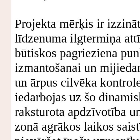
Projekta mērķis ir izzinā
līdzenuma ilgtermiņa att
būtiskos pagrieziena pun
izmantošanai un mijiedar
un ārpus cilvēka kontrol
iedarbojas uz šo dinamis
raksturota apdzīvotība u
zonā agrākos laikos sais