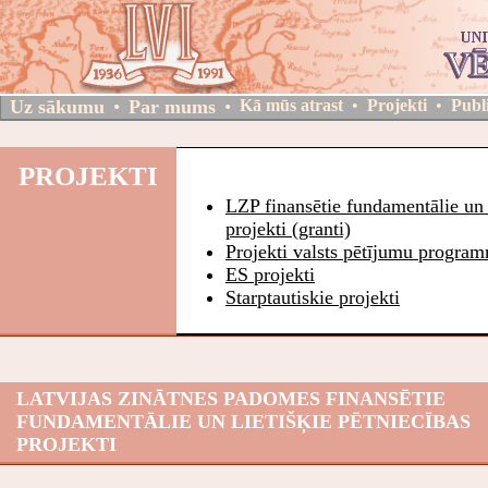
Uz sākumu
•
Par mums
•
Kā mūs atrast
•
Projekti
•
Publ
PROJEKTI
LZP finansētie fundamentālie un l
projekti (granti)
Projekti valsts pētījumu progra
ES projekti
Starptautiskie projekti
LATVIJAS ZINĀTNES PADOMES FINANSĒTIE
FUNDAMENTĀLIE UN LIETIŠĶIE PĒTNIECĪBAS
PROJEKTI